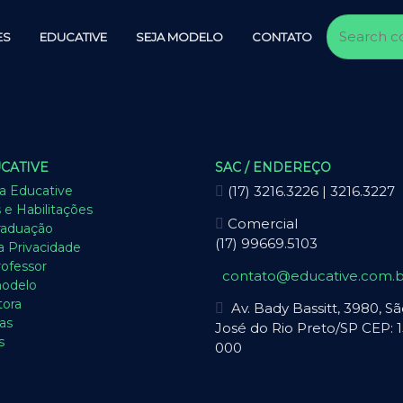
ES
EDUCATIVE
SEJA MODELO
CONTATO
CATIVE
SAC / ENDEREÇO
a Educative
(17) 3216.3226 | 3216.3227
 e Habilitações
Comercial
raduação
(17) 99669.5103
ca Privacidade
rofessor
contato@educative.com.b
modelo
tora
Av. Bady Bassitt, 3980, S
as
José do Rio Preto/SP CEP: 1
s
000