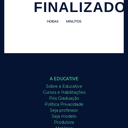
FINALIZADO
HORAS
MINUTOS
A EDUCATIVE
Sobre a Educative
Cursos e Habilitações
Pós Graduação
Política Privacidade
Seja professor
Seja modelo
Produtora