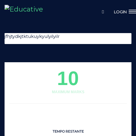
LOGIN
jfhjtydkjtktukuykyulyilyilr
10
MAXIMUM MARKS
TEMPO RESTANTE