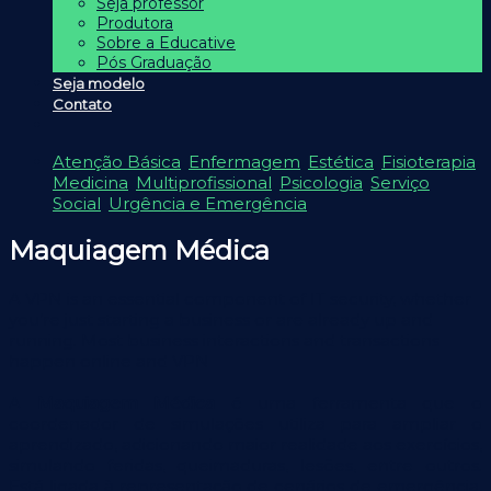
Seja professor
Produtora
Sobre a Educative
Pós Graduação
Seja modelo
Contato
Atenção Básica
,
Enfermagem
,
Estética
,
Fisioterapia
,
Medicina
,
Multiprofissional
,
Psicologia
,
Serviço
Social
,
Urgência e Emergência
Maquiagem Médica
A VPN is an essential component of IT security, whether
you’re just starting a business or are already up and
running. Most business interactions and transactions
happen online and VPN
A
Maquiagem Médica
é uma ferramenta que o
coordenador de simulações utiliza para ampliar o
aprendizado, adicionando maior realidade aos exercícios,
simulando feridas, queimaduras, lesões, entre outros.
Está ligada à representação de cenários de emergência,