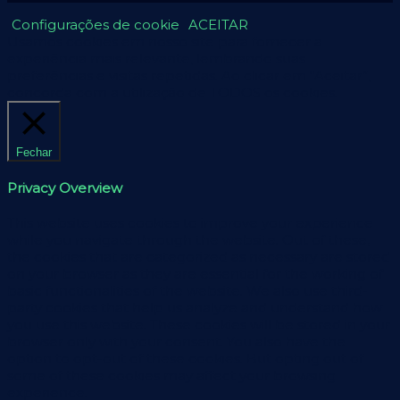
Configurações de cookie
ACEITAR
Usamos cookies em nosso site para fornecer a
experiência mais relevante, lembrando suas
preferências e visitas repetidas. Ao clicar em “Aceitar”,
concorda com a utilização de TODOS os cookies.
Fechar
Privacy Overview
This website uses cookies to improve your experience
while you navigate through the website. Out of these,
the cookies that are categorized as necessary are stored
on your browser as they are essential for the working of
basic functionalities of the website. We also use third-
party cookies that help us analyze and understand how
you use this website. These cookies will be stored in your
browser only with your consent. You also have the
option to opt-out of these cookies. But opting out of
some of these cookies may affect your browsing
experience.