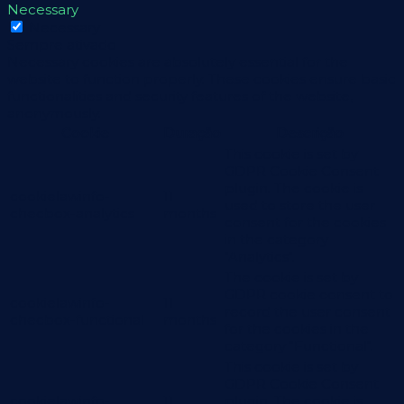
Necessary
Necessary
Sempre ativado
Necessary cookies are absolutely essential for the
website to function properly. These cookies ensure basic
functionalities and security features of the website,
anonymously.
Cookie
Duração
Descrição
This cookie is set by
GDPR Cookie Consent
plugin. The cookie is
cookielawinfo-
11
used to store the user
checbox-analytics
months
consent for the cookies
in the category
"Analytics".
The cookie is set by
GDPR cookie consent to
cookielawinfo-
11
record the user consent
checbox-functional
months
for the cookies in the
category "Functional".
This cookie is set by
GDPR Cookie Consent
cookielawinfo-
11
plugin. The cookie is