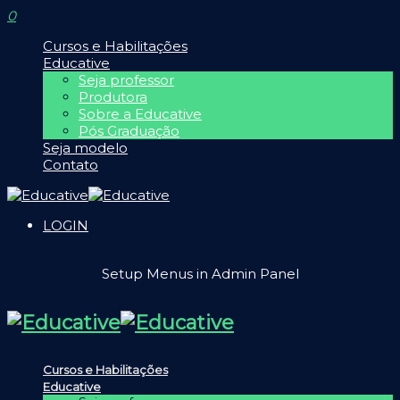
0
Cursos e Habilitações
Educative
Seja professor
Produtora
Sobre a Educative
Pós Graduação
Seja modelo
Contato
LOGIN
Setup Menus in Admin Panel
Cursos e Habilitações
Educative