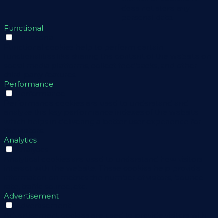
does not store any
personal data.
Functional
Functional
Functional cookies help to perform certain
functionalities like sharing the content of the website on
social media platforms, collect feedbacks, and other
third-party features.
Performance
Performance
Performance cookies are used to understand and
analyze the key performance indexes of the website
which helps in delivering a better user experience for
the visitors.
Analytics
Analytics
Analytical cookies are used to understand how visitors
interact with the website. These cookies help provide
information on metrics the number of visitors, bounce
rate, traffic source, etc.
Advertisement
Advertisement
Advertisement cookies are used to provide visitors with