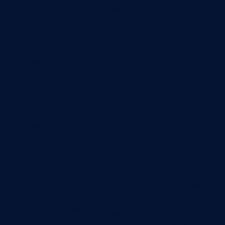
checbox-others
months
used to store the user
consent for the cookies
in the category "Other.
This cookie is set by
GDPR Cookie Consent
plugin. The cookies is
cookielawinfo-
11
used to store the user
checkbox-necessary
months
consent for the cookies
in the category
"Necessary".
This cookie is set by
GDPR Cookie Consent
cookielawinfo-
plugin. The cookie is
11
checkbox-
used to store the user
months
performance
consent for the cookies
in the category
"Performance".
The cookie is set by the
GDPR Cookie Consent
plugin and is used to
11
store whether or not
viewed_cookie_policy
months
user has consented to
the use of cookies. It