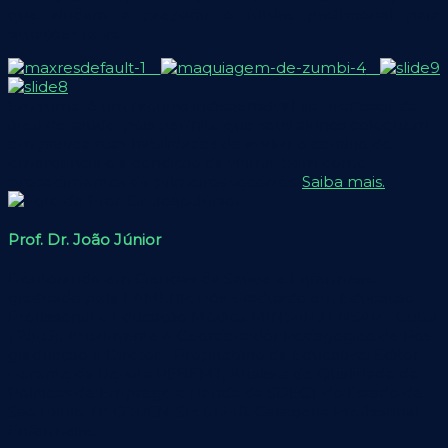
que ajudam a preparar o futuro profissional para
situações reais.
Em suma, é um recurso indispensável ao professor da
área de saúde,
pois permite que seus alunos coloquem
em prática suas habilidades de avaliar o cenário de
emergência e a condição da vítima, bem como
procedimentos de primeiros socorros.
Saiba mais.
Prof. Dr. João Júnior
Doutorando em Ciências da Saúde e Enfermeiro
graduado pela FAMERP; Pós-Graduado em Educação
Profissional e Educação Médica MINSAP / ENSAP - Cuba
( 2003). Atualmente é Coordenador Pedagógico de Pos-
graduação e Diretor - Proprietário da Educative; Editor
Gerente da Revista REBEMT; Analista de Qualidade de
Políticas de Emprego e Renda da SDECT do Estado de
São Paulo. Nº COREN-SP: 91340. Categoria Profissional:
Enfermeiro.