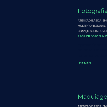
Fotografia
ATENÇÃO BÁSICA
EN
MULTIPROFISSIONAL
SERVIÇO SOCIAL
URGÊ
PROF. DR. JOÃO JÚNI
Apesar de ser mu
de pesquisas cien
fenômenos descr
LEIA MAIS
Maquiag
ATENÇÃO BÁSICA
EN